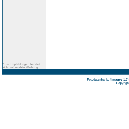
* Bei Empfehlungen handelt
sich um bezahlte Werbung.
Fotodatenbank:
4images
1.7
Copyrigh