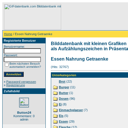
Home
/ Essen Nahrung Getraenke
Registrierte Benutzer
Bilddatenbank mit kleinen Grafiken 
Benutzername:
als Aufzählungszeichen in Präsentat
Passwort:
Essen Nahrung Getraenke
Beim nächsten Besuch
automatisch anmelden?
(Hits: 32767)
Unterkategorien
Brot
(22)
»
Password vergessen
»
Registrierung
Burger
(11)
Zufallsbild
Butter
(1)
Dosen
(96)
Ei
(8)
Einmachglaeser
(7)
Button24
Eis
(5)
Kommentare: 0
admin
Essen
(29)
Flasche
(12)