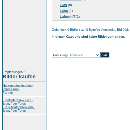
LKW
(8)
Logo
(1)
Luftschiff
(1)
Gefunden: 0 Bild(er) auf 0 Seite(n). Angezeigt: Bild 0 bis
In dieser Kategorie sind keine Bilder vorhanden.
Empfehlungen
*
Bilder kaufen
Nutzungsbedingungen
Impressum
Partner
FotoDatenbank.com -
lizenzfreie Fotos
FOTODatenbank.org -
lizenzfreie Fotos