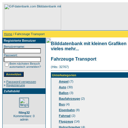
Home
/ Fahrzeuge Transport
Registrierte Benutzer
Bilddatenbank mit kleinen Grafiken
Benutzername:
vieles mehr...
Passwort:
Fahrzeuge Transport
Beim nächsten Besuch
automatisch anmelden?
(Hits: 32767)
Unterkategorien
Ampel
(7)
»
Password vergessen
»
Registrierung
Auto
(30)
Zufallsbild
Ballon
(3)
Baufahrzeuge
(2)
Bus
(4)
Eisenbahn
(8)
filing32
Fahrrad
(2)
Kommentare: 0
admin
Flugzeug
(14)
Hubschrauber
(4)