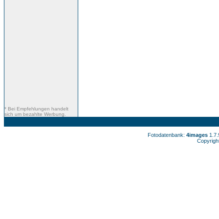
* Bei Empfehlungen handelt
sich um bezahlte Werbung.
Fotodatenbank:
4images
1.7
Copyrigh