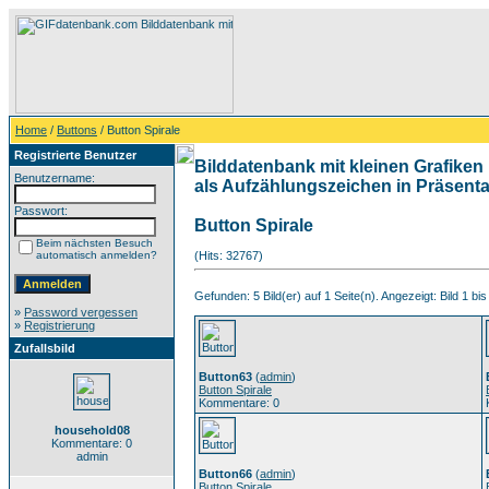
Home
/
Buttons
/ Button Spirale
Registrierte Benutzer
Bilddatenbank mit kleinen Grafiken 
Benutzername:
als Aufzählungszeichen in Präsentat
Passwort:
Button Spirale
Beim nächsten Besuch
automatisch anmelden?
(Hits: 32767)
Gefunden: 5 Bild(er) auf 1 Seite(n). Angezeigt: Bild 1 bis
»
Password vergessen
»
Registrierung
Zufallsbild
Button63
(
admin
)
Button Spirale
Kommentare: 0
household08
Kommentare: 0
admin
Button66
(
admin
)
Button Spirale