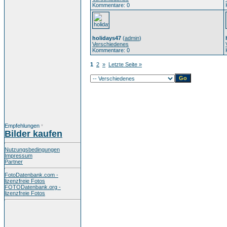
Kommentare: 0
holidays47
(
admin
)
Verschiedenes
Kommentare: 0
1
2
»
Letzte Seite »
Empfehlungen
*
Bilder kaufen
Nutzungsbedingungen
Impressum
Partner
FotoDatenbank.com -
lizenzfreie Fotos
FOTODatenbank.org -
lizenzfreie Fotos