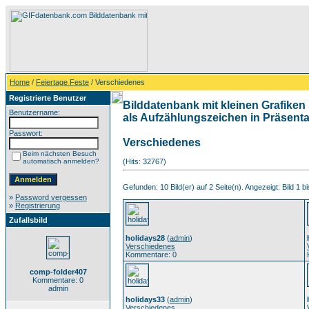
Home
/
Feiertage Feste
/ Verschiedenes
Registrierte Benutzer
Bilddatenbank mit kleinen Grafiken 
Benutzername:
als Aufzählungszeichen in Präsentat
Passwort:
Verschiedenes
Beim nächsten Besuch
automatisch anmelden?
(Hits: 32767)
Gefunden: 10 Bild(er) auf 2 Seite(n). Angezeigt: Bild 1 bi
»
Password vergessen
»
Registrierung
Zufallsbild
holidays28
(
admin
)
Verschiedenes
Kommentare: 0
comp-folder407
Kommentare: 0
admin
holidays33
(
admin
)
Verschiedenes