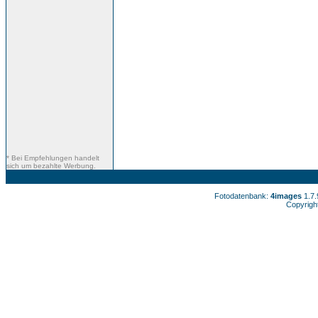
* Bei Empfehlungen handelt
sich um bezahlte Werbung.
Fotodatenbank:
4images
1.7
Copyrigh