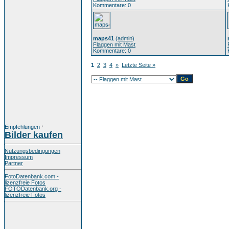
Kommentare: 0
maps41
(
admin
)
Flaggen mit Mast
Kommentare: 0
1
2
3
4
»
Letzte Seite »
Empfehlungen
*
Bilder kaufen
Nutzungsbedingungen
Impressum
Partner
FotoDatenbank.com -
lizenzfreie Fotos
FOTODatenbank.org -
lizenzfreie Fotos