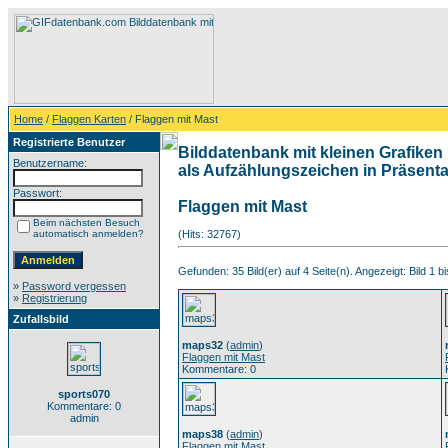
Home
/
Flaggen Karten
/ Flaggen mit Mast
Registrierte Benutzer
Bilddatenbank mit kleinen Grafiken 
Benutzername:
als Aufzählungszeichen in Präsentat
Passwort:
Flaggen mit Mast
Beim nächsten Besuch
automatisch anmelden?
(Hits: 32767)
Gefunden: 35 Bild(er) auf 4 Seite(n). Angezeigt: Bild 1 bi
»
Password vergessen
»
Registrierung
Zufallsbild
maps32
(
admin
)
Flaggen mit Mast
Kommentare: 0
sports070
Kommentare: 0
admin
maps38
(
admin
)
Flaggen mit Mast