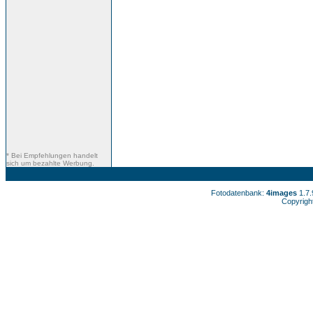
* Bei Empfehlungen handelt
sich um bezahlte Werbung.
Fotodatenbank:
4images
1.7
Copyrigh