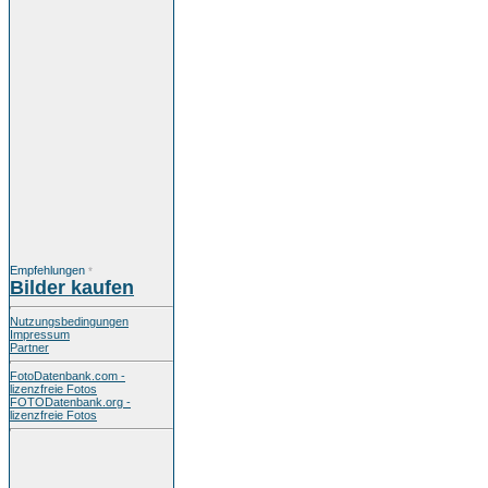
Empfehlungen
*
Bilder kaufen
Nutzungsbedingungen
Impressum
Partner
FotoDatenbank.com -
lizenzfreie Fotos
FOTODatenbank.org -
lizenzfreie Fotos