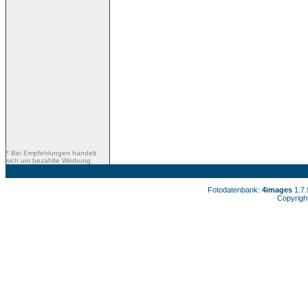
* Bei Empfehlungen handelt
sich um bezahlte Werbung.
Fotodatenbank:
4images
1.7
Copyrigh