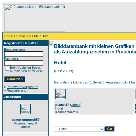
Home
/
Gebaeude Orte
/ Hotel
Registrierte Benutzer
Bilddatenbank mit kleinen Grafiken 
Benutzername:
als Aufzählungszeichen in Präsentat
Passwort:
Hotel
Beim nächsten Besuch
automatisch anmelden?
(Hits: 26813)
Gefunden: 2 Bild(er) auf 1 Seite(n). Angezeigt: Bild 1 bis
»
Password vergessen
»
Registrierung
Zufallsbild
places12
(
admin
)
Hotel
Kommentare: 0
comp-comms059
Kommentare: 0
admin