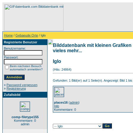
Home
/
Gebaeude Orte
/ Iglo
Registrierte Benutzer
Bilddatenbank mit kleinen Grafiken
Benutzername:
vieles mehr...
Passwort:
Iglo
Beim nächsten Besuch
automatisch anmelden?
(Hits: 24864)
Gefunden: 1 Bild(er) auf 1 Seite(n). Angezeigt: Bild 1 bis
»
Password vergessen
»
Registrierung
Zufallsbild
places16
(
admin
)
Iglo
Kommentare: 0
comp-filetype155
Kommentare: 0
admin