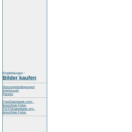
Empfehlungen
*
Bilder kaufen
Nutzungsbedingungen
Impressum
Partner
FotoDatenbank.com -
lizenzfreie Fotos
FOTODatenbank.org -
lizenzfreie Fotos