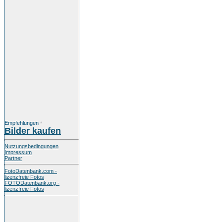
Empfehlungen
*
Bilder kaufen
Nutzungsbedingungen
Impressum
Partner
FotoDatenbank.com -
lizenzfreie Fotos
FOTODatenbank.org -
lizenzfreie Fotos