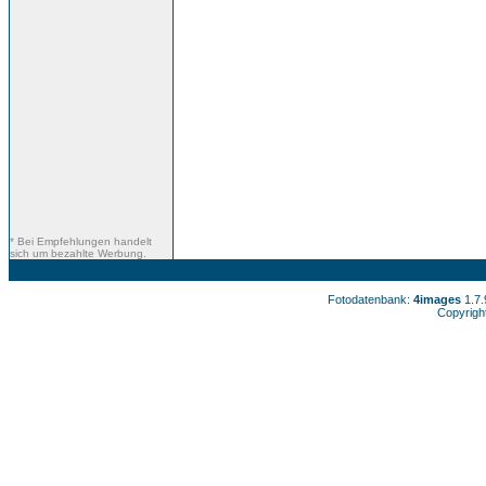
* Bei Empfehlungen handelt
sich um bezahlte Werbung.
Fotodatenbank:
4images
1.7
Copyrigh