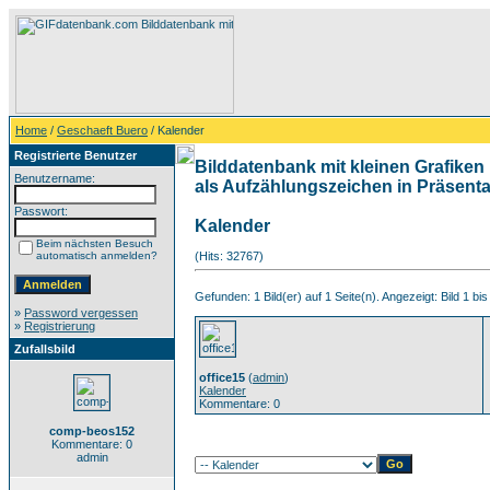
Home
/
Geschaeft Buero
/ Kalender
Registrierte Benutzer
Bilddatenbank mit kleinen Grafiken 
Benutzername:
als Aufzählungszeichen in Präsentat
Passwort:
Kalender
Beim nächsten Besuch
automatisch anmelden?
(Hits: 32767)
Gefunden: 1 Bild(er) auf 1 Seite(n). Angezeigt: Bild 1 bis
»
Password vergessen
»
Registrierung
Zufallsbild
office15
(
admin
)
Kalender
Kommentare: 0
comp-beos152
Kommentare: 0
admin