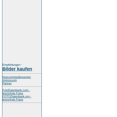
Empfehlungen
*
Bilder kaufen
Nutzungsbedingungen
Impressum
Partner
FotoDatenbank.com -
lizenzfreie Fotos
FOTODatenbank.org -
lizenzfreie Fotos