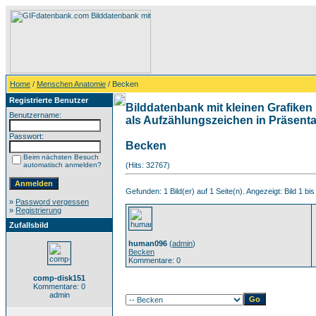
Home
/
Menschen Anatomie
/ Becken
Registrierte Benutzer
Bilddatenbank mit kleinen Grafiken 
Benutzername:
als Aufzählungszeichen in Präsentat
Passwort:
Becken
Beim nächsten Besuch
automatisch anmelden?
(Hits: 32767)
Gefunden: 1 Bild(er) auf 1 Seite(n). Angezeigt: Bild 1 bis
»
Password vergessen
»
Registrierung
Zufallsbild
human096
(
admin
)
Becken
Kommentare: 0
comp-disk151
Kommentare: 0
admin