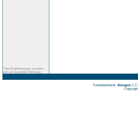
* Bei Empfehlungen handelt
sich um bezahlte Werbung.
Fotodatenbank:
4images
1.7
Copyrigh