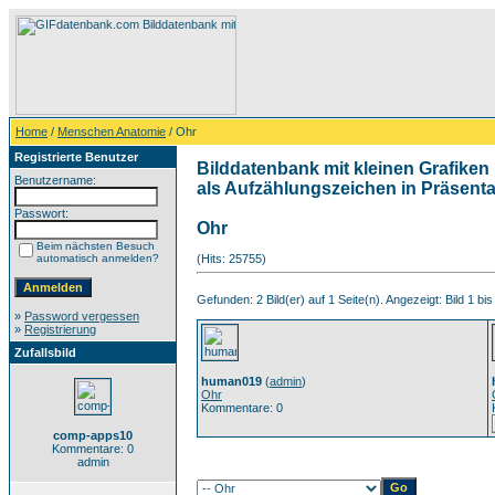
Home
/
Menschen Anatomie
/ Ohr
Registrierte Benutzer
Bilddatenbank mit kleinen Grafiken 
Benutzername:
als Aufzählungszeichen in Präsentat
Passwort:
Ohr
Beim nächsten Besuch
automatisch anmelden?
(Hits: 25755)
Gefunden: 2 Bild(er) auf 1 Seite(n). Angezeigt: Bild 1 bis
»
Password vergessen
»
Registrierung
Zufallsbild
human019
(
admin
)
Ohr
Kommentare: 0
comp-apps10
Kommentare: 0
admin