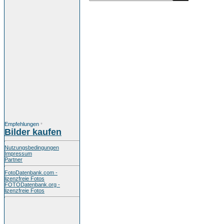
Empfehlungen
*
Bilder kaufen
Nutzungsbedingungen
Impressum
Partner
FotoDatenbank.com -
lizenzfreie Fotos
FOTODatenbank.org -
lizenzfreie Fotos