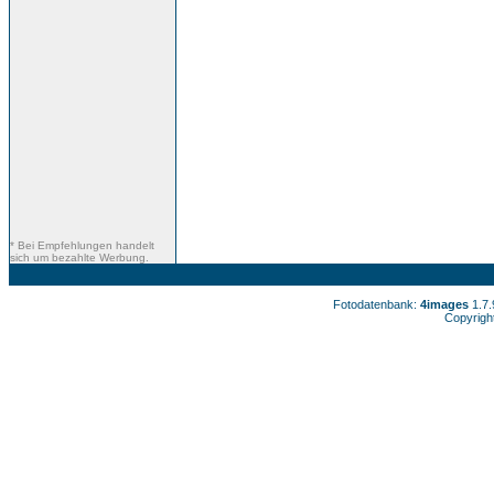
* Bei Empfehlungen handelt
sich um bezahlte Werbung.
Fotodatenbank:
4images
1.7
Copyrigh