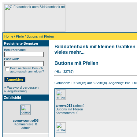
Home
/
Pfeile
/ Buttons mit Pfeilen
Registrierte Benutzer
Bilddatenbank mit kleinen Grafiken
Benutzername:
vieles mehr...
Passwort:
Buttons mit Pfeilen
Beim nächsten Besuch
automatisch anmelden?
(Hits: 32767)
Gefunden: 19 Bild(er) auf 3 Seite(n). Angezeigt: Bild 1 bi
»
Password vergessen
»
Registrierung
Zufallsbild
arrows013
(
admin
)
Buttons mit Pfeilen
Kommentare: 0
comp-control08
Kommentare: 0
admin