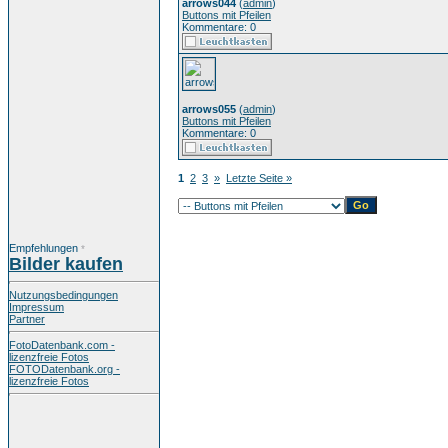
arrows044
(
admin
)
Buttons mit Pfeilen
Kommentare: 0
arrows055
(
admin
)
Buttons mit Pfeilen
Kommentare: 0
1
2
3
»
Letzte Seite »
Empfehlungen
*
Bilder kaufen
Nutzungsbedingungen
Impressum
Partner
FotoDatenbank.com -
lizenzfreie Fotos
FOTODatenbank.org -
lizenzfreie Fotos