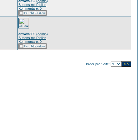
arrows052
(
admin
)
Buttons mit Pfeilen
Kommentare: 0
arrows059
(
admin
)
Buttons mit Pfeilen
Kommentare: 0
Bilder pro Seite: