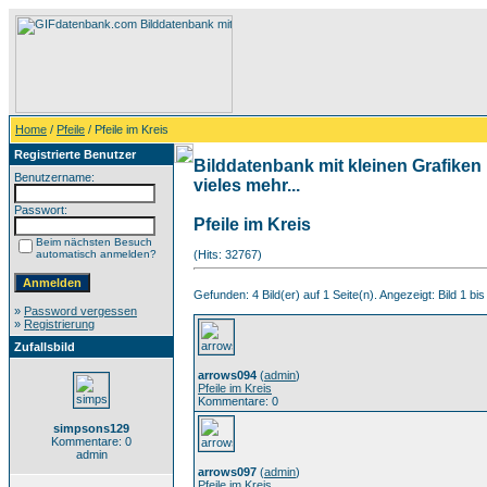
Home
/
Pfeile
/ Pfeile im Kreis
Registrierte Benutzer
Bilddatenbank mit kleinen Grafiken
Benutzername:
vieles mehr...
Passwort:
Pfeile im Kreis
Beim nächsten Besuch
automatisch anmelden?
(Hits: 32767)
Gefunden: 4 Bild(er) auf 1 Seite(n). Angezeigt: Bild 1 bis
»
Password vergessen
»
Registrierung
Zufallsbild
arrows094
(
admin
)
Pfeile im Kreis
Kommentare: 0
simpsons129
Kommentare: 0
admin
arrows097
(
admin
)
Pfeile im Kreis