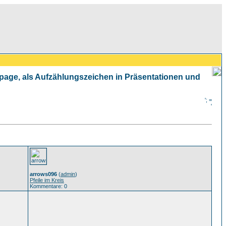
mepage, als Aufzählungszeichen in Präsentationen und
'; =
'
arrows096
(
admin
)
Pfeile im Kreis
Kommentare: 0