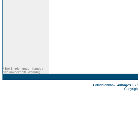
* Bei Empfehlungen handelt
sich um bezahlte Werbung.
Fotodatenbank:
4images
1.7
Copyrigh