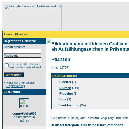
Home
/ Pflanzen
Registrierte Benutzer
Bilddatenbank mit kleinen Grafiken 
Benutzername:
als Aufzählungszeichen in Präsentat
Passwort:
Pflanzen
Beim nächsten Besuch
automatisch anmelden?
(Hits: 32767)
Unterkategorien
Blaetter
(11)
»
Password vergessen
»
Registrierung
Blumen
(110)
Zufallsbild
Fruechte
(5)
Holz
(3)
Laubbaeume
(24)
comp-folder068
Kommentare: 0
Gefunden: 0 Bild(er) auf 0 Seite(n). Angezeigt: Bild 0 bis
admin
In dieser Kategorie sind keine Bilder vorhanden.