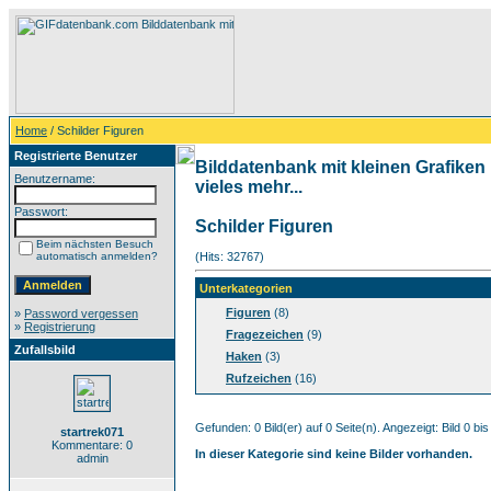
Home
/ Schilder Figuren
Registrierte Benutzer
Bilddatenbank mit kleinen Grafiken
Benutzername:
vieles mehr...
Passwort:
Schilder Figuren
Beim nächsten Besuch
automatisch anmelden?
(Hits: 32767)
Unterkategorien
Figuren
(8)
»
Password vergessen
»
Registrierung
Fragezeichen
(9)
Zufallsbild
Haken
(3)
Rufzeichen
(16)
Gefunden: 0 Bild(er) auf 0 Seite(n). Angezeigt: Bild 0 bis
startrek071
Kommentare: 0
In dieser Kategorie sind keine Bilder vorhanden.
admin