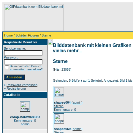
Home
/
Schilder Figuren
/ Sterne
Registrierte Benutzer
Bilddatenbank mit kleinen Grafiken
Benutzername:
vieles mehr...
Passwort:
Sterne
Beim nächsten Besuch
automatisch anmelden?
(Hits: 23058)
Gefunden: 5 Bild(er) auf 1 Seite(n). Angezeigt: Bild 1 bis
»
Password vergessen
»
Registrierung
Zufallsbild
shapes004
(
admin
)
Sterne
Kommentare: 0
comp-hardware083
Kommentare: 0
admin
shapes069
(
admin
)
Sterne