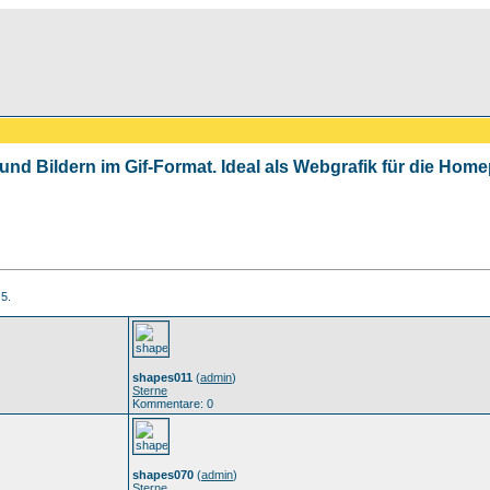
 und Bildern im Gif-Format. Ideal als Webgrafik für die Ho
 5.
shapes011
(
admin
)
Sterne
Kommentare: 0
shapes070
(
admin
)
Sterne