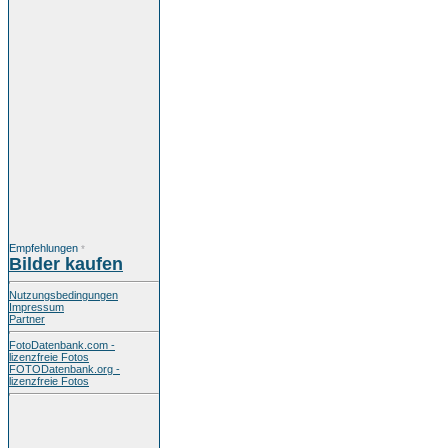
Empfehlungen
*
Bilder kaufen
Nutzungsbedingungen
Impressum
Partner
FotoDatenbank.com -
lizenzfreie Fotos
FOTODatenbank.org -
lizenzfreie Fotos