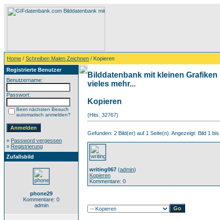
Home
/
Schreiben Malen Zeichnen
/ Kopieren
Registrierte Benutzer
Bilddatenbank mit kleinen Grafiken
Benutzername:
vieles mehr...
Passwort:
Kopieren
Beim nächsten Besuch
automatisch anmelden?
(Hits: 32767)
Gefunden: 2 Bild(er) auf 1 Seite(n). Angezeigt: Bild 1 bis
»
Password vergessen
»
Registrierung
Zufallsbild
writing067
(
admin
)
Kopieren
Kommentare: 0
phone29
Kommentare: 0
admin