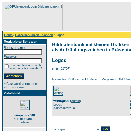
Home
/
Schreiben Malen Zeichnen
/ Logos
Registrierte Benutzer
Bilddatenbank mit kleinen Grafiken 
Benutzername:
als Aufzählungszeichen in Präsentat
Passwort:
Logos
Beim nächsten Besuch
automatisch anmelden?
(Hits: 32767)
Gefunden: 2 Bild(er) auf 1 Seite(n). Angezeigt: Bild 1 bis
»
Password vergessen
»
Registrierung
Zufallsbild
writing003
(
admin
)
Logos
Kommentare: 0
simpsons006
Kommentare: 0
admin