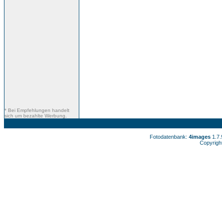
* Bei Empfehlungen handelt
sich um bezahlte Werbung.
Fotodatenbank:
4images
1.7
Copyrigh