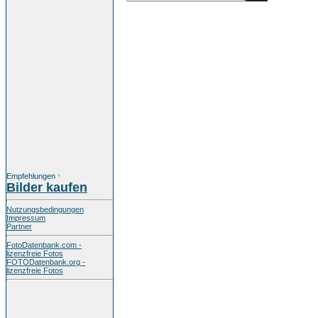
Empfehlungen
*
Bilder kaufen
Nutzungsbedingungen
Impressum
Partner
FotoDatenbank.com -
lizenzfreie Fotos
FOTODatenbank.org -
lizenzfreie Fotos