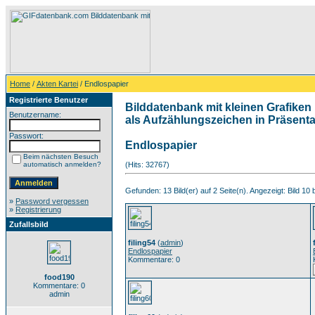
Home
/
Akten Kartei
/ Endlospapier
Registrierte Benutzer
Bilddatenbank mit kleinen Grafiken 
Benutzername:
als Aufzählungszeichen in Präsentat
Passwort:
Endlospapier
Beim nächsten Besuch
automatisch anmelden?
(Hits: 32767)
Gefunden: 13 Bild(er) auf 2 Seite(n). Angezeigt: Bild 10 
»
Password vergessen
»
Registrierung
Zufallsbild
filing54
(
admin
)
Endlospapier
Kommentare: 0
food190
Kommentare: 0
admin