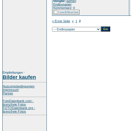
filing60
(
admin
)
Endlospapier
Kommentare: 0
« Erste Seite
«
1
2
Empfehlungen
*
Bilder kaufen
Nutzungsbedingungen
Impressum
Partner
FotoDatenbank.com -
lizenzfreie Fotos
FOTODatenbank.org -
lizenzfreie Fotos