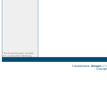
* Bei Empfehlungen handelt
sich um bezahlte Werbung.
Fotodatenbank:
4images
1.7
Copyrigh