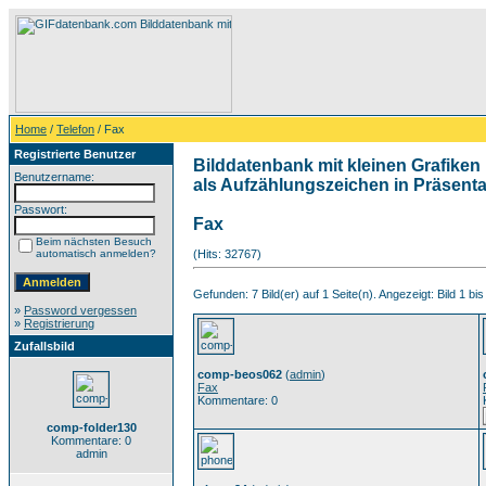
Home
/
Telefon
/ Fax
Registrierte Benutzer
Bilddatenbank mit kleinen Grafiken 
Benutzername:
als Aufzählungszeichen in Präsentat
Passwort:
Fax
Beim nächsten Besuch
automatisch anmelden?
(Hits: 32767)
Gefunden: 7 Bild(er) auf 1 Seite(n). Angezeigt: Bild 1 bis
»
Password vergessen
»
Registrierung
Zufallsbild
comp-beos062
(
admin
)
Fax
Kommentare: 0
comp-folder130
Kommentare: 0
admin