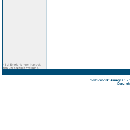
* Bei Empfehlungen handelt
sich um bezahlte Werbung.
Fotodatenbank:
4images
1.7
Copyrigh