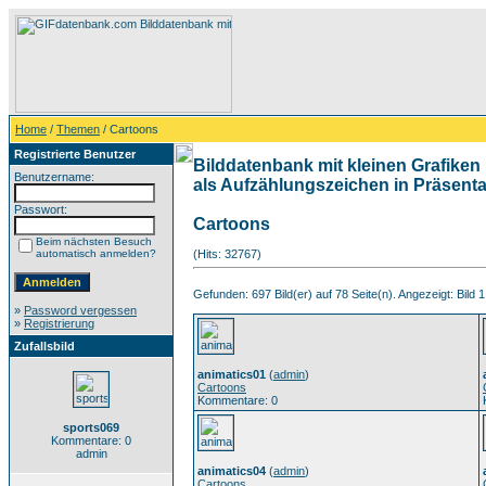
Home
/
Themen
/ Cartoons
Registrierte Benutzer
Bilddatenbank mit kleinen Grafiken 
Benutzername:
als Aufzählungszeichen in Präsentat
Passwort:
Cartoons
Beim nächsten Besuch
automatisch anmelden?
(Hits: 32767)
Gefunden: 697 Bild(er) auf 78 Seite(n). Angezeigt: Bild 1
»
Password vergessen
»
Registrierung
Zufallsbild
animatics01
(
admin
)
Cartoons
Kommentare: 0
sports069
Kommentare: 0
admin
animatics04
(
admin
)
Cartoons