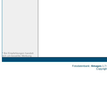
* Bei Empfehlungen handelt
sich um bezahlte Werbung.
Fotodatenbank:
4images
1.7
Copyrigh