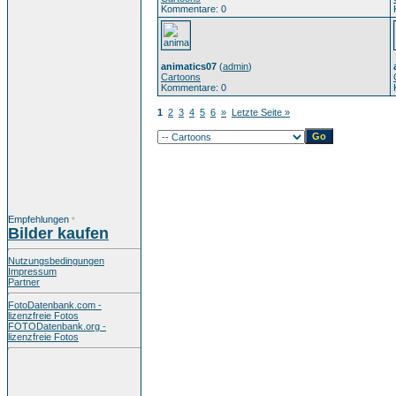
Kommentare: 0
animatics07
(
admin
)
Cartoons
Kommentare: 0
1
2
3
4
5
6
»
Letzte Seite »
Empfehlungen
*
Bilder kaufen
Nutzungsbedingungen
Impressum
Partner
FotoDatenbank.com -
lizenzfreie Fotos
FOTODatenbank.org -
lizenzfreie Fotos