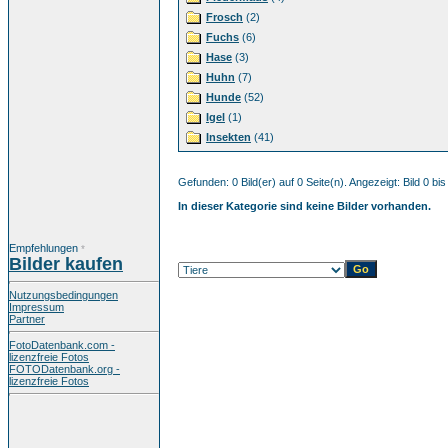
Frosch
(2)
Fuchs
(6)
Hase
(3)
Huhn
(7)
Hunde
(52)
Igel
(1)
Insekten
(41)
Gefunden: 0 Bild(er) auf 0 Seite(n). Angezeigt: Bild 0 bis
In dieser Kategorie sind keine Bilder vorhanden.
Empfehlungen
*
Bilder kaufen
Nutzungsbedingungen
Impressum
Partner
FotoDatenbank.com -
lizenzfreie Fotos
FOTODatenbank.org -
lizenzfreie Fotos