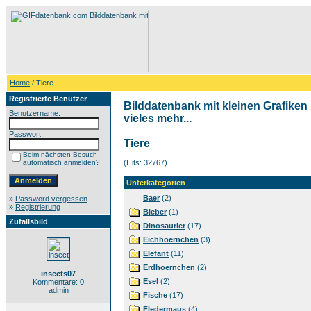
Home
/ Tiere
Registrierte Benutzer
Bilddatenbank mit kleinen Grafiken
Benutzername:
vieles mehr...
Passwort:
Tiere
Beim nächsten Besuch
automatisch anmelden?
(Hits: 32767)
Unterkategorien
Baer
(2)
»
Password vergessen
»
Registrierung
Bieber
(1)
Zufallsbild
Dinosaurier
(17)
Eichhoernchen
(3)
Elefant
(11)
Erdhoernchen
(2)
insects07
Esel
(2)
Kommentare: 0
admin
Fische
(17)
Fledermaus
(4)