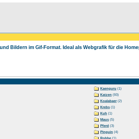
 und Bildern im Gif-Format. Ideal als Webgrafik für die Ho
Kaenguru
(1)
Katzen
(93)
Koalabaer
(2)
Krebs
(1)
Kuh
(1)
Maus
(5)
Pferd
(3)
Pinguin
(4)
Robbe
(1)