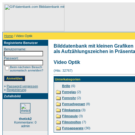
Home
/ Video Optik
Registrierte Benutzer
Bilddatenbank mit kleinen Grafiken 
Benutzername:
als Aufzählungszeichen in Präsentat
Passwort:
Video Optik
Beim nächsten Besuch
automatisch anmelden?
(Hits: 32767)
Unterkategorien
Brille
(6)
»
Password vergessen
»
Registrierung
Fernglas
(2)
Zufallsbild
Fernrohr
(2)
Fernsehgeraet
(8)
Filmkamera
(3)
Filmspule
(3)
thetick2
Filmstreifen
(7)
Kommentare: 0
admin
Fotoapparate
(30)