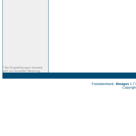
* Bei Empfehlungen handelt
sich um bezahlte Werbung.
Fotodatenbank:
4images
1.7
Copyrigh