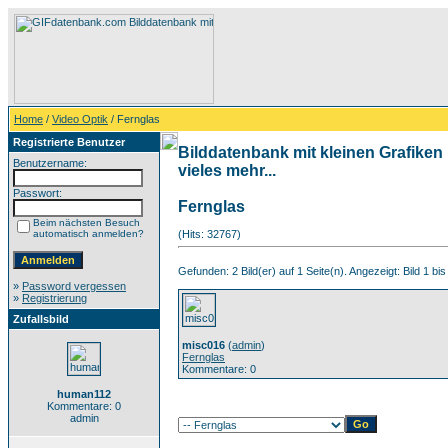
Home
/
Video Optik
/ Fernglas
Registrierte Benutzer
Bilddatenbank mit kleinen Grafiken
Benutzername:
vieles mehr...
Passwort:
Fernglas
Beim nächsten Besuch
automatisch anmelden?
(Hits: 32767)
Gefunden: 2 Bild(er) auf 1 Seite(n). Angezeigt: Bild 1 bis
»
Password vergessen
»
Registrierung
Zufallsbild
misc016
(
admin
)
Fernglas
Kommentare: 0
human112
Kommentare: 0
admin