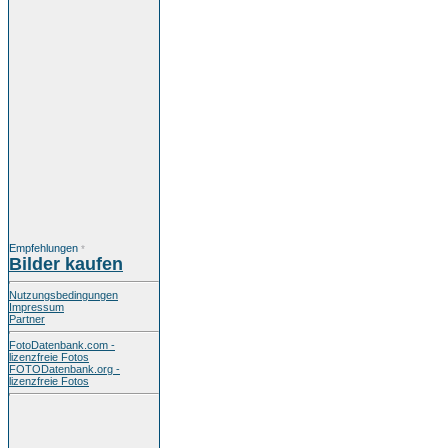
Empfehlungen
*
Bilder kaufen
Nutzungsbedingungen
Impressum
Partner
FotoDatenbank.com -
lizenzfreie Fotos
FOTODatenbank.org -
lizenzfreie Fotos