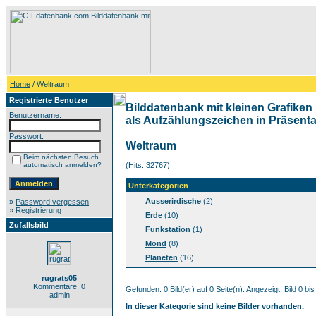
Home
/ Weltraum
Registrierte Benutzer
Bilddatenbank mit kleinen Grafiken 
Benutzername:
als Aufzählungszeichen in Präsentat
Passwort:
Weltraum
Beim nächsten Besuch
automatisch anmelden?
(Hits: 32767)
Unterkategorien
Ausserirdische
(2)
»
Password vergessen
»
Registrierung
Erde
(10)
Zufallsbild
Funkstation
(1)
Mond
(8)
Planeten
(16)
rugrats05
Kommentare: 0
Gefunden: 0 Bild(er) auf 0 Seite(n). Angezeigt: Bild 0 bis
admin
In dieser Kategorie sind keine Bilder vorhanden.