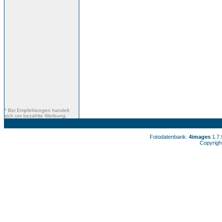
* Bei Empfehlungen handelt
sich um bezahlte Werbung.
Fotodatenbank:
4images
1.7
Copyrigh