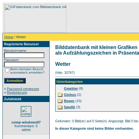
Home
/ Wetter
Registrierte Benutzer
Bilddatenbank mit kleinen Grafiken 
Benutzername:
als Aufzählungszeichen in Präsentat
Passwort:
Wetter
Beim nächsten Besuch
automatisch anmelden?
(Hits: 32767)
Unterkategorien
Gewitter
(8)
»
Password vergessen
»
Registrierung
Globus
(2)
Zufallsbild
Regen
(10)
Satellit
(3)
Gefunden: 0 Bild(er) auf 0 Seite(n). Angezeigt: Bild 0 bis
comp-windows07
Kommentare: 0
In dieser Kategorie sind keine Bilder vorhanden.
admin