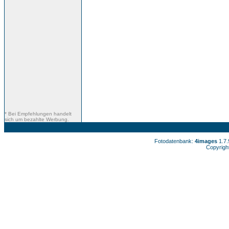
* Bei Empfehlungen handelt
sich um bezahlte Werbung.
Fotodatenbank:
4images
1.7
Copyrigh