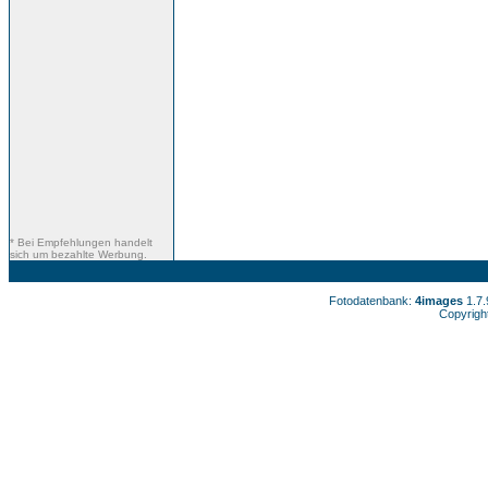
* Bei Empfehlungen handelt
sich um bezahlte Werbung.
Fotodatenbank:
4images
1.7
Copyrigh