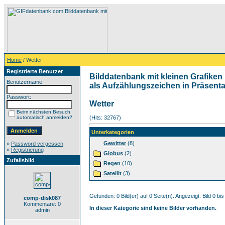
Home
/ Wetter
Registrierte Benutzer
Bilddatenbank mit kleinen Grafiken 
Benutzername:
als Aufzählungszeichen in Präsentat
Passwort:
Wetter
Beim nächsten Besuch
automatisch anmelden?
(Hits: 32767)
Unterkategorien
Gewitter
(8)
»
Password vergessen
»
Registrierung
Globus
(2)
Zufallsbild
Regen
(10)
Satellit
(3)
Gefunden: 0 Bild(er) auf 0 Seite(n). Angezeigt: Bild 0 bis
comp-disk087
Kommentare: 0
In dieser Kategorie sind keine Bilder vorhanden.
admin