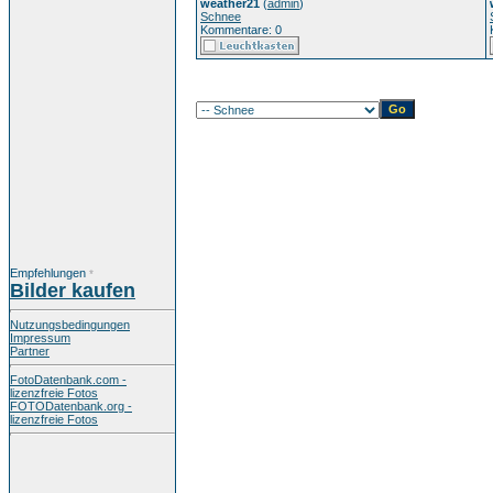
weather21
(
admin
)
Schnee
Kommentare: 0
Empfehlungen
*
Bilder kaufen
Nutzungsbedingungen
Impressum
Partner
FotoDatenbank.com -
lizenzfreie Fotos
FOTODatenbank.org -
lizenzfreie Fotos