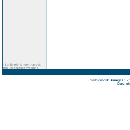
* Bei Empfehlungen handelt
sich um bezahlte Werbung.
Fotodatenbank:
4images
1.7
Copyrigh