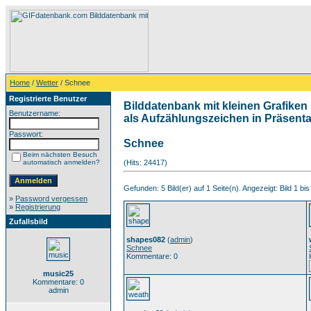
Home
/
Wetter
/ Schnee
Registrierte Benutzer
Bilddatenbank mit kleinen Grafiken 
Benutzername:
als Aufzählungszeichen in Präsentat
Passwort:
Schnee
Beim nächsten Besuch
automatisch anmelden?
(Hits: 24417)
Gefunden: 5 Bild(er) auf 1 Seite(n). Angezeigt: Bild 1 bis
»
Password vergessen
»
Registrierung
Zufallsbild
shapes082
(
admin
)
Schnee
Kommentare: 0
music25
Kommentare: 0
admin