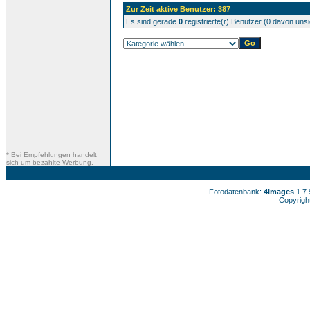
Zur Zeit aktive Benutzer: 387
Es sind gerade
0
registrierte(r) Benutzer (0 davon uns
* Bei Empfehlungen handelt
sich um bezahlte Werbung.
Fotodatenbank:
4images
1.7
Copyrigh