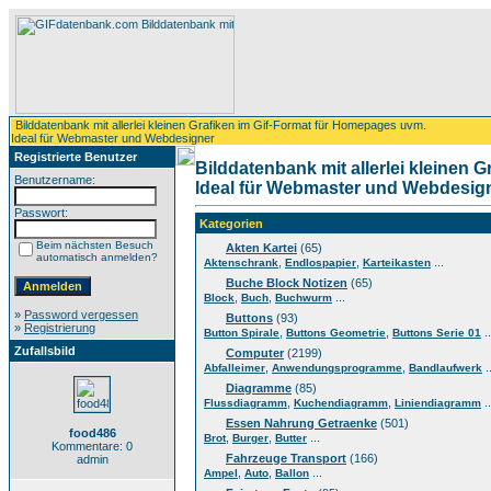
Bilddatenbank mit allerlei kleinen Grafiken im Gif-Format für Homepages uvm.
Ideal für Webmaster und Webdesigner
Registrierte Benutzer
Bilddatenbank mit allerlei kleinen 
Benutzername:
Ideal für Webmaster und Webdesig
Passwort:
Kategorien
Beim nächsten Besuch
Akten Kartei
(65)
automatisch anmelden?
,
,
...
Aktenschrank
Endlospapier
Karteikasten
Buche Block Notizen
(65)
,
,
...
Block
Buch
Buchwurm
»
Password vergessen
Buttons
(93)
»
Registrierung
,
,
..
Button Spirale
Buttons Geometrie
Buttons Serie 01
Zufallsbild
Computer
(2199)
,
,
..
Abfalleimer
Anwendungsprogramme
Bandlaufwerk
Diagramme
(85)
,
,
..
Flussdiagramm
Kuchendiagramm
Liniendiagramm
Essen Nahrung Getraenke
(501)
food486
,
,
...
Brot
Burger
Butter
Kommentare: 0
Fahrzeuge Transport
(166)
admin
,
,
...
Ampel
Auto
Ballon