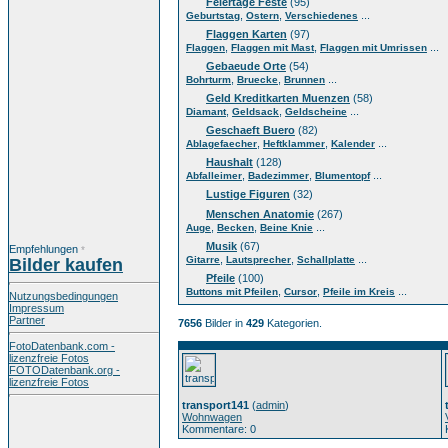
Feiertage Feste
(95)
,
,
...
Geburtstag
Ostern
Verschiedenes
Flaggen Karten
(97)
,
,
...
Flaggen
Flaggen mit Mast
Flaggen mit Umrissen
Gebaeude Orte
(54)
,
,
...
Bohrturm
Bruecke
Brunnen
Geld Kreditkarten Muenzen
(58)
,
,
...
Diamant
Geldsack
Geldscheine
Geschaeft Buero
(82)
,
,
...
Ablagefaecher
Heftklammer
Kalender
Haushalt
(128)
,
,
...
Abfalleimer
Badezimmer
Blumentopf
Lustige Figuren
(32)
Menschen Anatomie
(267)
,
,
...
Auge
Becken
Beine Knie
Musik
(67)
Empfehlungen
*
,
,
...
Gitarre
Lautsprecher
Schallplatte
Bilder kaufen
Pfeile
(100)
,
,
...
Buttons mit Pfeilen
Cursor
Pfeile im Kreis
Nutzungsbedingungen
Impressum
Partner
7656
Bilder in
429
Kategorien.
FotoDatenbank.com -
lizenzfreie Fotos
FOTODatenbank.org -
lizenzfreie Fotos
transport141
(
admin
)
Wohnwagen
Kommentare: 0