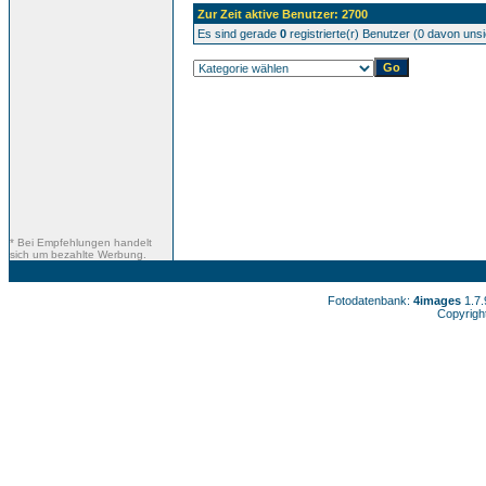
Zur Zeit aktive Benutzer: 2700
Es sind gerade
0
registrierte(r) Benutzer (0 davon uns
* Bei Empfehlungen handelt
sich um bezahlte Werbung.
Fotodatenbank:
4images
1.7
Copyrigh