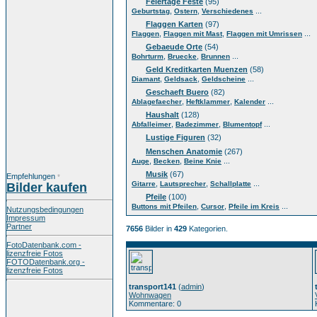
Feiertage Feste
(95)
,
,
...
Geburtstag
Ostern
Verschiedenes
Flaggen Karten
(97)
,
,
...
Flaggen
Flaggen mit Mast
Flaggen mit Umrissen
Gebaeude Orte
(54)
,
,
...
Bohrturm
Bruecke
Brunnen
Geld Kreditkarten Muenzen
(58)
,
,
...
Diamant
Geldsack
Geldscheine
Geschaeft Buero
(82)
,
,
...
Ablagefaecher
Heftklammer
Kalender
Haushalt
(128)
,
,
...
Abfalleimer
Badezimmer
Blumentopf
Lustige Figuren
(32)
Menschen Anatomie
(267)
,
,
...
Auge
Becken
Beine Knie
Musik
(67)
Empfehlungen
*
,
,
...
Gitarre
Lautsprecher
Schallplatte
Bilder kaufen
Pfeile
(100)
,
,
...
Buttons mit Pfeilen
Cursor
Pfeile im Kreis
Nutzungsbedingungen
Impressum
Partner
7656
Bilder in
429
Kategorien.
FotoDatenbank.com -
lizenzfreie Fotos
FOTODatenbank.org -
lizenzfreie Fotos
transport141
(
admin
)
Wohnwagen
Kommentare: 0