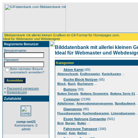
Bilddatenbank mit allerlei kleinen Grafiken im Gif-Format für Homepages uvm.
Ideal für Webmaster und Webdesigner
Registrierte Benutzer
Bilddatenbank mit allerlei kleinen 
Benutzername:
Ideal für Webmaster und Webdesig
Passwort:
Kategorien
Beim nächsten Besuch
Akten Kartei
(65)
automatisch anmelden?
,
,
...
Aktenschrank
Endlospapier
Karteikasten
Buche Block Notizen
(65)
,
,
...
Block
Buch
Buchwurm
»
Password vergessen
Buttons
(93)
»
Registrierung
,
,
..
Button Spirale
Buttons Geometrie
Buttons Serie 01
Zufallsbild
Computer
(2199)
,
,
..
Abfalleimer
Anwendungsprogramme
Bandlaufwerk
Diagramme
(85)
,
,
..
Flussdiagramm
Kuchendiagramm
Liniendiagramm
Essen Nahrung Getraenke
(501)
comp-net21
,
,
...
Brot
Burger
Butter
Kommentare: 0
Fahrzeuge Transport
(166)
admin
,
,
...
Ampel
Auto
Ballon