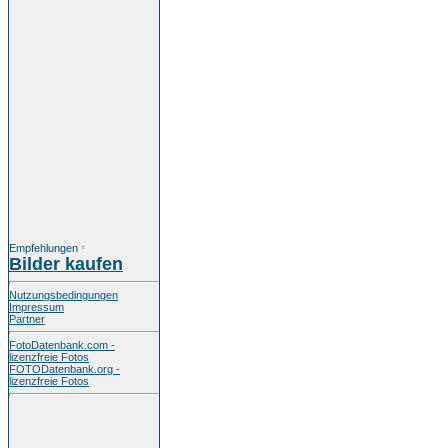
Empfehlungen
*
Bilder kaufen
Nutzungsbedingungen
Impressum
Partner
FotoDatenbank.com -
lizenzfreie Fotos
FOTODatenbank.org -
lizenzfreie Fotos