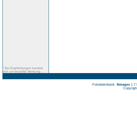
* Bei Empfehlungen handelt
sich um bezahlte Werbung.
Fotodatenbank:
4images
1.7
Copyrigh