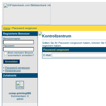
Home
/ Password vergessen
Registrierte Benutzer
Kontrollzentrum
Benutzername:
Sollten Sie Ihr Passwort vergessen haben, können Sie hi
Passwort:
registriert haben.
Password vergessen
Beim nächsten Besuch
E-Mail:
automatisch anmelden?
»
Password vergessen
»
Registrierung
Zufallsbild
comp-printing065
Kommentare: 0
admin