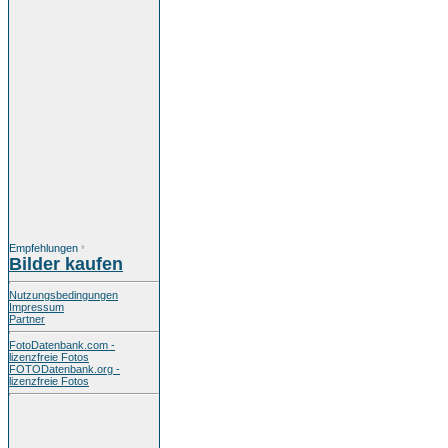
Empfehlungen
*
Bilder kaufen
Nutzungsbedingungen
Impressum
Partner
FotoDatenbank.com -
lizenzfreie Fotos
FOTODatenbank.org -
lizenzfreie Fotos