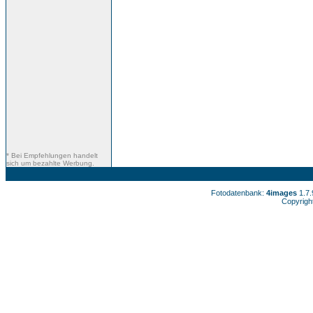
* Bei Empfehlungen handelt
sich um bezahlte Werbung.
Fotodatenbank:
4images
1.7
Copyrigh