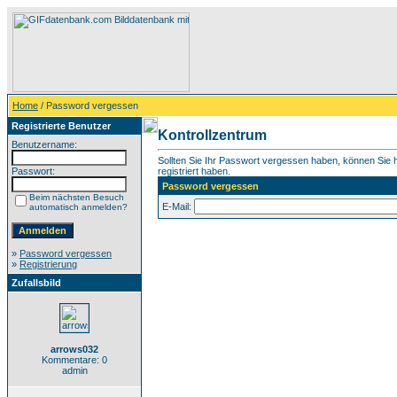
Home
/ Password vergessen
Registrierte Benutzer
Kontrollzentrum
Benutzername:
Sollten Sie Ihr Passwort vergessen haben, können Sie hi
Passwort:
registriert haben.
Password vergessen
Beim nächsten Besuch
E-Mail:
automatisch anmelden?
»
Password vergessen
»
Registrierung
Zufallsbild
arrows032
Kommentare: 0
admin