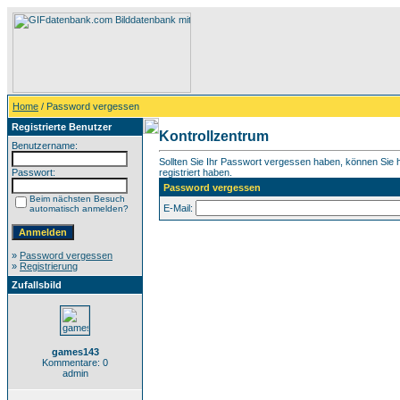
Home
/ Password vergessen
Registrierte Benutzer
Kontrollzentrum
Benutzername:
Sollten Sie Ihr Passwort vergessen haben, können Sie hi
Passwort:
registriert haben.
Password vergessen
Beim nächsten Besuch
E-Mail:
automatisch anmelden?
»
Password vergessen
»
Registrierung
Zufallsbild
games143
Kommentare: 0
admin