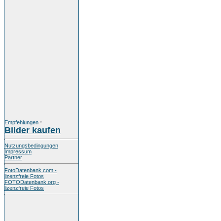
Empfehlungen
*
Bilder kaufen
Nutzungsbedingungen
Impressum
Partner
FotoDatenbank.com -
lizenzfreie Fotos
FOTODatenbank.org -
lizenzfreie Fotos