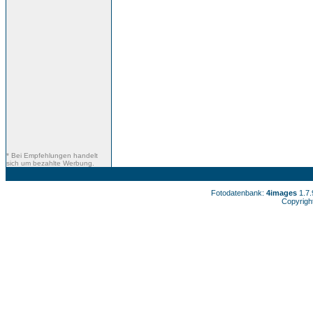
* Bei Empfehlungen handelt
sich um bezahlte Werbung.
Fotodatenbank:
4images
1.7
Copyrigh