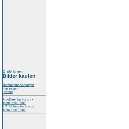
Empfehlungen
*
Bilder kaufen
Nutzungsbedingungen
Impressum
Partner
FotoDatenbank.com -
lizenzfreie Fotos
FOTODatenbank.org -
lizenzfreie Fotos