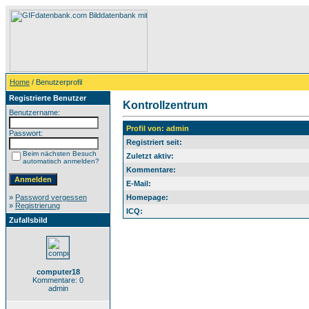
Home
/ Benutzerprofil
Registrierte Benutzer
Kontrollzentrum
Benutzername:
Profil von: admin
Passwort:
Registriert seit:
Beim nächsten Besuch
Zuletzt aktiv:
automatisch anmelden?
Kommentare:
E-Mail:
»
Password vergessen
Homepage:
»
Registrierung
ICQ:
Zufallsbild
computer18
Kommentare: 0
admin