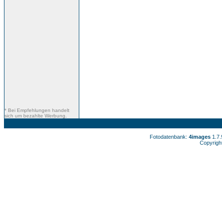
* Bei Empfehlungen handelt
sich um bezahlte Werbung.
Fotodatenbank:
4images
1.7
Copyrigh