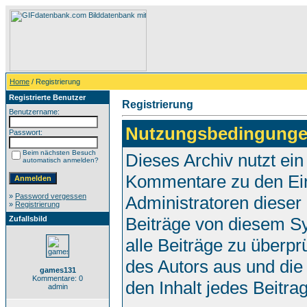
Home
/ Registrierung
Registrierte Benutzer
Registrierung
Benutzername:
Nutzungsbedingunge
Passwort:
Beim nächsten Besuch
Dieses Archiv nutzt e
automatisch anmelden?
Kommentare zu den Ei
»
Password vergessen
Administratoren dieser
»
Registrierung
Beiträge von diesem Sy
Zufallsbild
alle Beiträge zu überpr
des Autors aus und die
games131
Kommentare: 0
den Inhalt jedes Beitr
admin