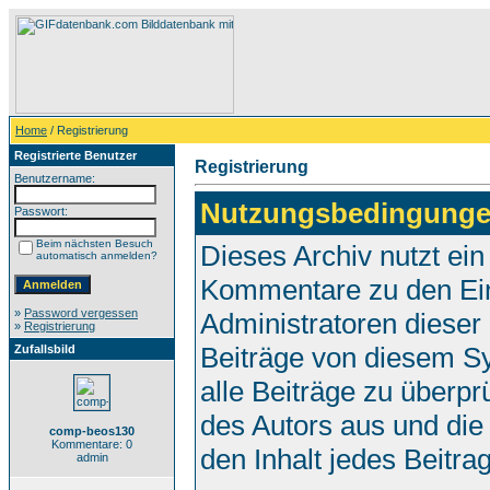
Home
/ Registrierung
Registrierte Benutzer
Registrierung
Benutzername:
Nutzungsbedingunge
Passwort:
Beim nächsten Besuch
Dieses Archiv nutzt e
automatisch anmelden?
Kommentare zu den Ei
»
Password vergessen
Administratoren dieser
»
Registrierung
Beiträge von diesem Sy
Zufallsbild
alle Beiträge zu überpr
des Autors aus und die
comp-beos130
Kommentare: 0
den Inhalt jedes Beitr
admin